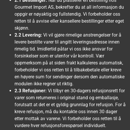
2.1 Bestillinger:
Når du plasserer en bestilling hos
Gourmet Import AS, bekrefter du at all informasjon du
oppgir er nøyaktig og fullstendig. Vi forbeholder oss
retten til å avvise eller kansellere bestillinger etter eget
skjønn.
2.2 Levering:
Vi vil gjøre rimelige anstrengelser for å
levere bestilte varer til angitt leveringsadresse innen
rimelig tid. Imidlertid påtar vi oss ikke ansvar for
forsinkelser som er utenfor vår kontroll. Vær
oppmerksom på at siden frakt kalkuleres automatisk,
forbeholder vi oss retten til å tilbakebetale eller kreve
en høyere sum for sendinger dersom den automatiske
modulen ikke regner ut riktig.
2.3 Refusjoner:
Vi tilbyr en 30-dagers refusjonsrett for
varer som returneres i original stand og emballasje,
forutsatt at det er et gyldig grunnlag for refusjon. For å
kreve refusjon, må du kontakte oss innen 30 dager
etter mottak av varene. Vi forbeholder oss retten til å
vurdere hver refusjonsforespørsel individuelt.