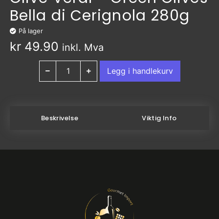
Bella di Cerignola 280g
På lager
kr
49.90
inkl. Mva
Legg i handlekurv
Beskrivelse
Viktig Info
Ingredienser:
Oliven, vann, salt, surhetsregulerende middel:
melkesyre, antioksidant: L-askorbinsyre.
Næringsinnhold pr 100ml:
Energi kJ: 523
Energi kcal: 125
Karbohydrater: 1,2g
Hvorav sukkerarter: 0g