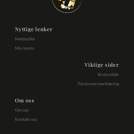
Fett: 12g
Hvorav mettede fettsyrer: 2,3g
Protein: 0,8g
Salt: 2,7g
Nyttige lenker
Nettbutikk
Min konto
Viktige sider
Vekt
Bruksvilkår
Personvernserklæring
600 g
Dimensjoner
Om oss
Om oss
7.41 × 7.41 × 9.8 cm
Kontakt oss