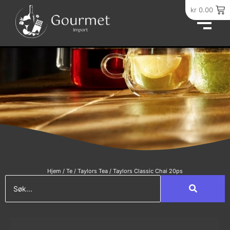
kr
0.00
Hjem
/
Te
/
Taylors Tea
/ Taylors Classic Chai 20ps